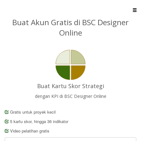
Buat Akun Gratis di BSC Designer
Online
Buat Kartu Skor Strategi
dengan KPI di BSC Designer Online
Gratis untuk proyek kecil
5 kartu skor, hingga 36 indikator
Video pelatihan gratis