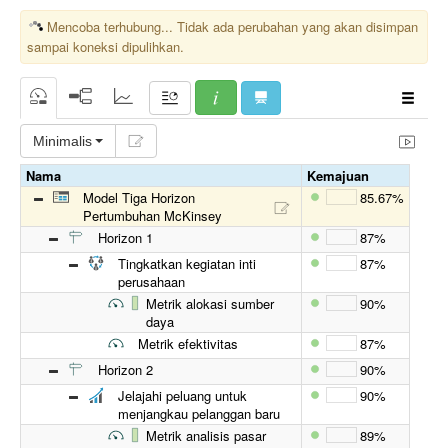
Mencoba terhubung... Tidak ada perubahan yang akan disimpan
sampai koneksi dipulihkan.
Minimalis
Nama
Kemajuan
Model Tiga Horizon
85.67%
Pertumbuhan McKinsey
Horizon 1
87%
Tingkatkan kegiatan inti
87%
perusahaan
Metrik alokasi sumber
90%
daya
Metrik efektivitas
87%
Horizon 2
90%
Jelajahi peluang untuk
90%
menjangkau pelanggan baru
Metrik analisis pasar
89%