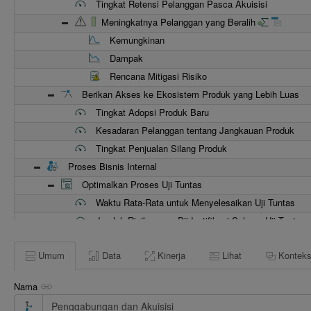
Tingkat Retensi Pelanggan Pasca Akuisisi
Meningkatnya Pelanggan yang Beralih
Kemungkinan
Dampak
Rencana Mitigasi Risiko
Berikan Akses ke Ekosistem Produk yang Lebih Luas
Tingkat Adopsi Produk Baru
Kesadaran Pelanggan tentang Jangkauan Produk
Tingkat Penjualan Silang Produk
Proses Bisnis Internal
Optimalkan Proses Uji Tuntas
Waktu Rata-Rata untuk Menyelesaikan Uji Tuntas
Jumlah Risiko yang Diidentifikasi Selama Uji Tuntas
Persentase Karyawan Beradaptasi dengan Budaya B
Umum
Data
Kinerja
Lihat
Kontek
Audit Kepatuhan terhadap Persyaratan Regulasi
Akses ke Teknologi Baru melalui M&A
Nama
Efisiensi Operasional Teknologi Baru
Jumlah Teknologi Baru yang Diintegrasikan