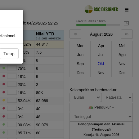
Skor Kualitas : 68%
erakhir diubah:
04/26/2025 22:25
Nilai YTD
August 2026
Kemajuan
fesional.
01/01/2026 - 08/06/2026
52.52%
44.817
Mar
Apr
Mei
46.5%
7.5
Tutup
Jun
Jul
Agu
75%
6
Sep
Okt
Nov
75%
6
Des
Nov
Des
18%
9
20%
2
Kelompokkan berdasarkan
16%
80K
52.04%
62.989
Pengukur
0%
40
0%
48
90.08%
90.079
Penggabungan dan Akuisisi
(Tertinggal)
85.71%
60
Kinerja, %, August 2026