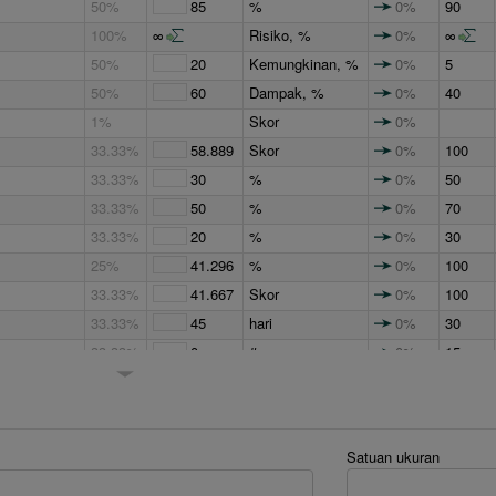
50%
85
%
0%
90
100%
∞
Risiko, %
0%
∞
50%
20
Kemungkinan, %
0%
5
50%
60
Dampak, %
0%
40
1%
Skor
0%
33.33%
58.889
Skor
0%
100
33.33%
30
%
0%
50
33.33%
50
%
0%
70
33.33%
20
%
0%
30
25%
41.296
%
0%
100
33.33%
41.667
Skor
0%
100
33.33%
45
hari
0%
30
33.33%
0
#
0%
15
aru
33.33%
60
Skor
0%
80
s
1%
Skor
0%
33.33%
26.667
Skor
0%
100
Satuan ukuran
50%
5
Skor
0%
15
50%
1
#
0%
5