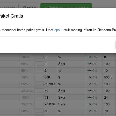
Panduan untuk template
Laporan
Alat
aket Gratis
Item:
59 / 36
Inisiatif:
14
Risiko:
3
T
Bobot
Nilai
Dinamis
Target
 mencapai batas paket gratis. Lihat
opsi
untuk meningkatkan ke Rencana Pro
44.817
%
0%
100
25%
7.5
%
0%
100
50%
6
Skor
0%
100
100%
6
%
0%
8
50%
9
Skor
0%
100
50%
2
%
0%
10
50%
80K
$
0%
500K
25%
62.989
%
0%
100
33.33%
40
Skor
0%
100
100%
48
Skor
0%
24
33.33%
90.079
Skor
0%
100
50%
60
%
0%
70