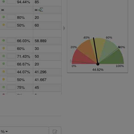
94.44%
85
∞
∞
80%
20
50%
60
66.03%
58.889
60%
30
71.43%
50
66.67%
20
44.82%
44.07%
41.296
50%
41.667
75%
45
0%
0
75%
60
26.67%
26.667
33.33%
5
%
20%
1