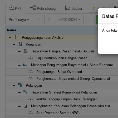
KPI
Peta strategi
Dasbor
Batas P
Profil saya
08/01/2026
Tambah
Nama
Anda telah
Penggabungan dan Akuisisi
Keuangan
Tingkatkan Pangsa Pasar melalui Akuisisi
Laju Pertumbuhan Pangsa Pasar
Mencapai Pengurangan Biaya melalui Skala Ekonomi
Pengurangan Biaya Overhead
Penghematan Biaya melalui Sinergi Operasional
Pelanggan
Tingkatkan Strategi Komunikasi Pelanggan
Waktu Tanggap Umpan Balik Pelanggan
Meningkatkan Kepuasan Pelanggan Pasca-Akuisisi
Skor Promotor Bersih (NPS)