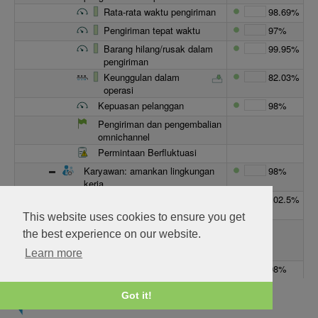
Rata-rata waktu pengiriman
98.69%
Pengiriman tepat waktu
97%
Barang hilang/rusak dalam
99.95%
pengiriman
Keunggulan dalam
82.03%
operasi
Kepuasan pelanggan
98%
Pengiriman dan pengembalian
omnichannel
Permintaan Berfluktuasi
Karyawan: amankan lingkungan
98%
kerja
Keunggulan dalam
102.5%
otomatisasi
This website uses cookies to ensure you get
Memelihara
Safety
∞
the best experience on our website.
Kondisi yang
KPIs
Unggul untuk Tim
Learn more
Tingkat kepuasan karyawan
98%
% dari
Balanced
∞
Got it!
perekrutan
Scorecard for
rujukan
Talent