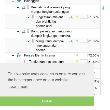
Pelanggan
Buatlah produk energi yang
menguntungkan pelanggan
Tingkatkan efisiensi
51.68%
dan efektivitas
operasional
Bantu pelanggan mengurangi
dampak lingkungan mereka.
Mengurangi dampak
81.52%
lingkungan dari
operasi
Proses Bisnis Internal
72.56%
Tingkatkan efisiensi dan
51.68%
efektivitas operasional
Rasio penggantian
97%
This website uses cookies to ensure you get
cadangan
the best experience on our website.
Produksi rata-rata bruto
16.67%
Learn more
Ketersediaan tanaman (%)
89.4%
Menemukan Biaya dan
20%
Biaya Pengembangan
Got it!
Sediakan lingkungan
77.71%
kerja yang aman