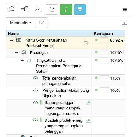
Minimalis
Nama
Kemajuan
Kartu Skor Perusahaan
85.92%
Produksi Energi
Keuangan
107.5%
Tingkatkan Total
107.5%
Pengembalian Pemegang
Saham
Total pengembalian
115%
pemegang saham
Pengembalian Modal yang
100%
Digunakan
Bantu pelanggan
mengurangi dampak
lingkungan mereka.
Buatlah produk energi
yang menguntungkan
pelanggan